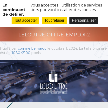
Panneau de gestion des cookies
En
vous acceptez l'utilisation de services
continuant
tiers pouvant installer des cookies
de défiler,
LELOUTRE-OFFRE-EMPLOI-2
Tout accepter
Tout refuser
Personnaliser
LELOUTRE-OFFRE-EMPLOI-2
Publié par
corinne bernardo
le
octobre 1, 2024
. La taille originale
est de
1080×2100
pixels