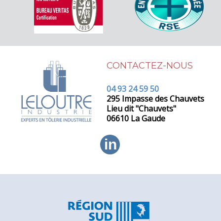
CONTACTEZ-NOUS
04 93 24 59 50
295 Impasse des Chauvets
Lieu dit "Chauvets"
06610 La Gaude
in