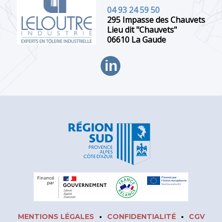
04 93 24 59 50
295 Impasse des Chauvets
Lieu dit "Chauvets"
06610 La Gaude
in
MENTIONS LÉGALES
•
CONFIDENTIALITÉ
•
CGV