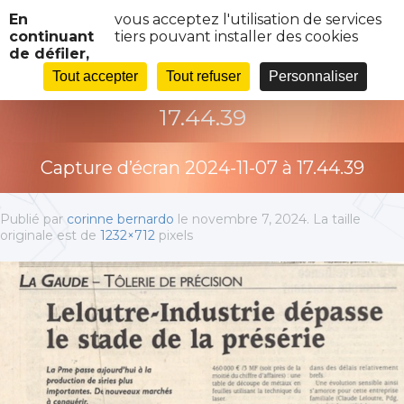
Panneau de gestion des cookies
En
vous acceptez l'utilisation de services
continuant
tiers pouvant installer des cookies
de défiler,
CAPTURE D’ÉCRAN 2024-11-07 À
Tout accepter
Tout refuser
Personnaliser
17.44.39
Capture d’écran 2024-11-07 à 17.44.39
Publié par
corinne bernardo
le
novembre 7, 2024
. La taille
originale est de
1232×712
pixels