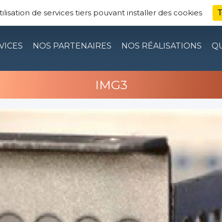
TRIE — TÔLERIE INDUSTRIELLE DE PRÉCISION 
ilisation de services tiers pouvant installer des cookies
T
VICES
NOS PARTENAIRES
NOS RÉALISATIONS
QU
IMG3