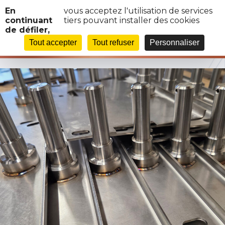
Panneau de gestion des cookies
En
vous acceptez l'utilisation de services
continuant
tiers pouvant installer des cookies
de défiler,
IMAGE-USINAGE2
Tout accepter
Tout refuser
Personnaliser