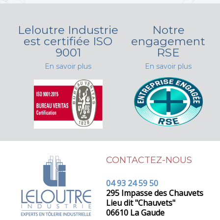
Leloutre Industrie
Notre
est certifiée ISO
engagement
9001
RSE
En savoir plus
En savoir plus
CONTACTEZ-NOUS
04 93 24 59 50
295 Impasse des Chauvets
Lieu dit "Chauvets"
06610 La Gaude