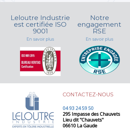
Leloutre Industrie
Notre
est certifiée ISO
engagement
9001
RSE
En savoir plus
En savoir plus
CONTACTEZ-NOUS
04 93 24 59 50
295 Impasse des Chauvets
Lieu dit "Chauvets"
06610 La Gaude