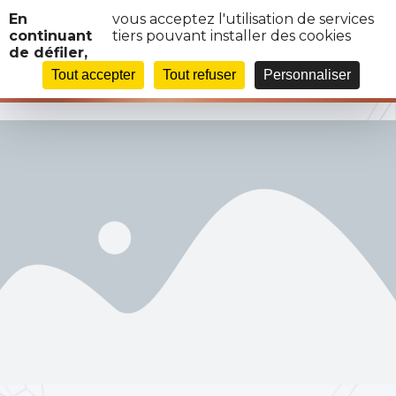
Panneau de gestion des cookies
En
vous acceptez l'utilisation de services
continuant
tiers pouvant installer des cookies
de défiler,
PLACEHOLDER-1-1
Tout accepter
Tout refuser
Personnaliser