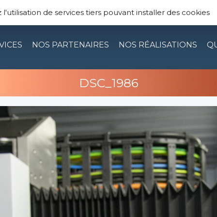
TRIE — TÔLERIE INDUSTRIELLE DE PRÉCISION 
'utilisation de services tiers pouvant installer des cookies
VICES
NOS PARTENAIRES
NOS RÉALISATIONS
QU
DSC_1986