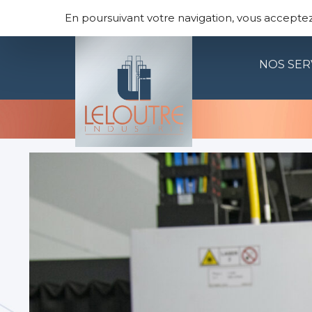
Panneau de gestion des cookies
LELOUTRE INDUS
En poursuivant votre navigation, vous acceptez l
NOS SER