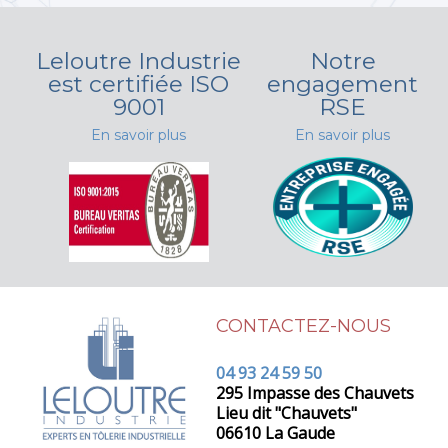
Leloutre Industrie
Notre
est certifiée ISO
engagement
9001
RSE
En savoir plus
En savoir plus
CONTACTEZ-NOUS
04 93 24 59 50
295 Impasse des Chauvets
Lieu dit "Chauvets"
06610 La Gaude