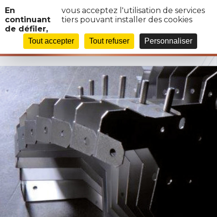
Panneau de gestion des cookies
En
vous acceptez l'utilisation de services
continuant
tiers pouvant installer des cookies
de défiler,
IMG1
Tout accepter
Tout refuser
Personnaliser