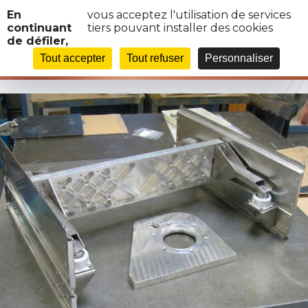
Panneau de gestion des cookies
En
vous acceptez l'utilisation de services
continuant
tiers pouvant installer des cookies
de défiler,
IMAGE-USINAGE5
Tout accepter
Tout refuser
Personnaliser