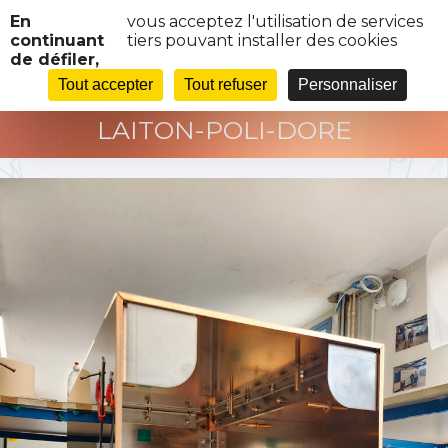
Panneau de gestion des cookies
En
vous acceptez l'utilisation de services
continuant
tiers pouvant installer des cookies
de défiler,
ASSEMBLAGE-SOCLE-LUXE-
Tout accepter
Tout refuser
Personnaliser
LAITON-POLI-DORE